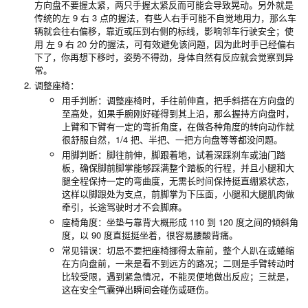
方向盘不要握太紧，两只手握太紧反而可能会导致晃动。另外就是
传统的左 9 右 3 点的握法，有些人右手可能不自觉地用力，那么车
辆就会往右偏移，靠近或压到右侧的标线，影响邻车行驶安全；使
用 左 9 右 20 分的握法，可有效避免该问题，因为此时手已经偏右
下了，你再想下移时，姿势不得劲，身体自然有反应就会觉察到异
常。
调整座椅：
用手判断：调整座椅时，手往前伸直，把手斜搭在方向盘的
至高处，如果手腕刚好碰得到其上沿，那么握持方向盘时，
上臂和下臂有一定的弯折角度，在做各种角度的转向动作就
很舒服自然，1/4 把、半把、一把方向盘等等都没问题。
用脚判断：脚往前伸，脚跟着地，试着深踩刹车或油门踏
板，确保脚前脚掌能够踩满整个踏板的行程，并且小腿和大
腿全程保持一定的弯曲度，无需长时间保持挺直绷紧状态，
这样以脚跟处为支点，前脚掌为下压面，小腿和大腿肌肉做
牵引，长途驾驶时才不会脚麻。
座椅角度：坐垫与靠背大概形成 110 到 120 度之间的倾斜角
度，以 90 度直挺挺坐着，很容易腰酸背痛。
常见错误：切忌不要把座椅挪得太靠前，整个人趴在或蜷缩
在方向盘前，一来是看不到远方的路况；二则是手臂转动时
比较受限，遇到紧急情况，不能灵便地做出反应；三就是，
这在安全气囊弹出瞬间会碰伤或砸伤。