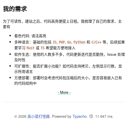
我的需求
为了可读性，建站之后，代码高亮便提上日程。我梳理了自己的需求，主
要有
着色代码: 语法高亮
多种语言：基础的包括
,
,
,
和
等，后续如果
JS
PHP
Go
Python
C/C++
要学习
或
希望能方便地接入
Rust
TS
软件生态：使用的人数多不多，代码更新迭代是否勤快，Issue 处理
及时性
可扩展性：能否扩展小功能？如代码支持拷贝，左侧显示行数，显
示所用语言
方便部署：部署时会考虑代码包压缩后的大小，是否容易嵌入已有
的代码结构中
- More -
© 2026
高小菜打怪路
. Powered by
Typecho
.
11.947 ms.