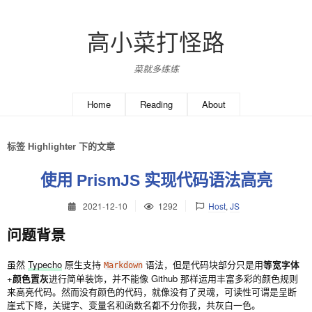
高小菜打怪路
菜就多练练
Home
Reading
About
标签 Highlighter 下的文章
使用 PrismJS 实现代码语法高亮
2021-12-10
1292
Host
,
JS
问题背景
虽然
Typecho
原生支持
语法，但是代码块部分只是用
等宽字体
Markdown
+
颜色置灰
进行简单装饰，并不能像 Github 那样运用丰富多彩的颜色规则
来高亮代码。然而没有颜色的代码，就像没有了灵魂，可读性可谓是呈断
崖式下降，关键字、变量名和函数名都不分你我，共灰白一色。