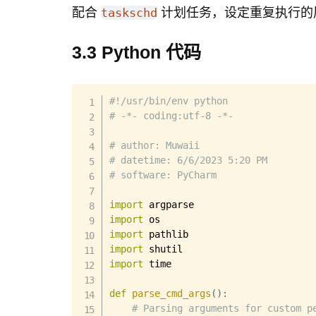
# If so, output a message th
配合
计划任务，设定重复执行的
taskschd
# 当此脚本被 crontab 定期
echo
"Warning: Disk space us
3.3 Python 代码
fi
done
#!/usr/bin/env python
# -*- coding:utf-8 -*-
# author: Muwaii
# datetime: 6/6/2023 5:20 PM
# software: PyCharm
import
import
import
import
import
 time

def
parse_cmd_args
(
)
:
# Parsing arguments for custom p