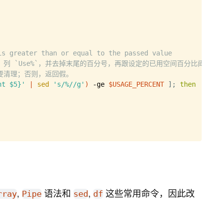
is greater than or equal to the passed value
5 列 `Use%`，并去掉末尾的百分号，再跟设定的已用空间百分比阈值比
要清理；否则，返回假。
nt $5}'
|
sed
's/%//g'
)
 -ge 
$USAGE_PERCENT
]
;
then
older than a certain number of days
30 表示 30 天前的文件，而 -30 表示 30 内的文件。
,
语法和
,
这些常用命令，因此改
rray
Pipe
sed
df
ours ago.  When find figures out how many 24-hour p