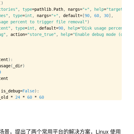
(
)
ctories"
,
type
=
pathlib
.
Path
,
 nargs
=
"+"
,
help
=
"targets"
)
mes"
,
type
=
int
,
 nargs
=
"+"
,
 default
=
[
90
,
60
,
30
]
,
sage percent to trigger file removal"
)
cent"
,
type
=
int
,
 default
=
90
,
help
=
"Disk usage percent to
ug"
,
 action
=
"store_true"
,
help
=
"Enable debug mode (does 
cent
)
:
usage
(
_dir
)
0
ent

 is_debug
=
False
)
:
_old 
*
24
*
60
*
60
(
_dir
)
:
(
root
,
file
)
_path
)
<
 cutoff_time
:
景，提出了两个常用平台的解决方案，Linux 使用