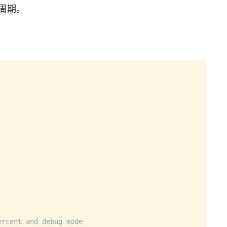
at will be mailed to the user
周期。
执行时，任何输出都会发送到用户的邮箱
age in 
$DIR
 is still greater than or equal to 
$USAGE_PER
Copy
ercent and debug mode