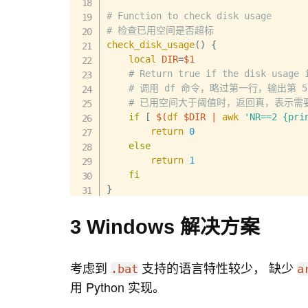
# Function to check disk usage
# 检查已用空间是否超标
check_disk_usage
(
)
{
local
DIR
=
$1
# Return true if the disk usage 
# 调用 df 命令，略过第一行，输出第 
# 已用空间大于阈值时，返回真，表示需
if
[
$(
df
 $DIR 
|
awk
'NR==2 {pri
return
0
else
return
1
fi
}
# Function to find and remove files 
3 Windows 解决方案
# 根据 mtime 范围来查找并删除文件，比如 +
# `-mtime` 参数解释：
#  -mtime n
考虑到
支持的语言特性较少， 缺少
.bat
a
#  File was last modified n*24 h
用 Python 实现。
remove_old_files
(
)
{
local
DIR
=
$1