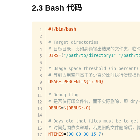
2.3 Bash 代码
#!/bin/bash
# Target directories
# 目标目录，比如高频输出结果的文件夹，临
DIRS
=
(
"/path/to/directory1"
"/path/t
# Usage space threshold (in percent)
# 等到占用空间高于多少百分比时执行清理操作，
USAGE_PERCENT
=
${1
:-
90}
# Debug flag
# 是否仅打印文件名，而不实际删除，即 dry-
DEBUG
=
${DEBUG
:-
0}
# Days old that files must be to get
# 时间范围依次递减，若更旧的文件删除后，
MTIMES
=
(
90
60
30
15
7
)