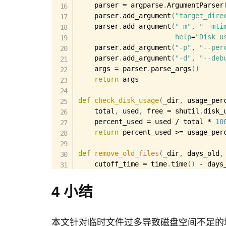
    parser 
=
 argparse
.
ArgumentParser
    parser
.
add_argument
(
"target_dire
    parser
.
add_argument
(
"-m"
,
"--mti
help
=
"Disk u
    parser
.
add_argument
(
"-p"
,
"--per
    parser
.
add_argument
(
"-d"
,
"--deb
    args 
=
 parser
.
parse_args
(
)
return
 args

def
check_disk_usage
(
_dir
,
 usage_per
    total
,
 used
,
 free 
=
 shutil
.
disk_
    percent_used 
=
 used 
/
 total 
*
10
return
 percent_used 
>=
 usage_perc
def
remove_old_files
(
_dir
,
 days_old
,
    cutoff_time 
=
 time
.
time
(
)
-
 days
for
 root
,
 dirs
,
 files 
in
 os
.
walk
for
file
in
 files
:
4 小结
            file_path 
=
 os
.
path
.
join
if
 os
.
path
.
getmtime
(
file
if
 is_debug
:
本文针对临时文件过多导致磁盘空间不足的场