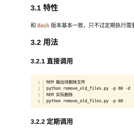
local
MTIME
=
$2
3.1 特性
if
[
"
$DEBUG
"
 -eq 
1
]
;
then
和
版本基本一致，只不过定期执行需要配合
find
$DIR
 -type f -mtime +
$M
Bash
else
find
$DIR
 -type f -mtime +
$M
3.2 用法
fi
}
3.2.1 直接调用
# Iterate over the directories and t
# 外遍历目标目录，再内遍历时间范围，组合
for
DIR
in
${DIRS
[
@
]
}
;
do
for
MTIME
in
${MTIMES
[
@
]
}
;
do
REM 输出待删除文件

if
 check_disk_usage 
$DIR
;
th
python remove_old_files.py -p 80 -d

            remove_old_files 
$DIR
$M
REM 实际删除

fi
python remove_old_files.py -p 80
done
# Check one final time if the di
3.2.2 定期调用
# 经过了上面的删除后，最后进行一次复
if
 check_disk_usage 
$DIR
;
then