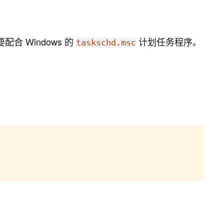
 Windows 的
计划任务程序。
TIME
 -print

taskschd.msc
TIME
 -exec 
rm
 -f 
{
}
\
;
ime periods and try to remove old files
两层循环的参数，调用删除旧文件的函数
Copy
en
TIME
sk space usage is still greater than or equal to the spe
查，如果已使用空间仍然大于阈值，则输出日志