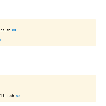
Copy
les.sh 
80
0
Copy
files.sh 
80