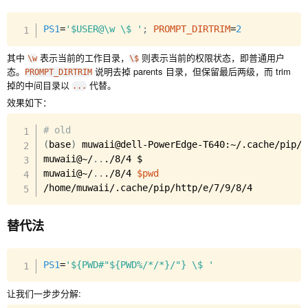
Copy
PS1
=
'$USER@\w \$ '
;
PROMPT_DIRTRIM
=
2
其中
表示当前的工作目录，
则表示当前的权限状态，即普通用户
\w
\$
态。
说明去掉 parents 目录，但保留最后两级，而 trim
PROMPT_DIRTRIM
掉的中间目录以
代替。
...
效果如下：
Copy
# old
(
base
)
 muwaii@dell-PowerEdge-T640:~/.cache/pip/h
muwaii@~/
..
./8/4 $

muwaii@~/
..
./8/4 
$pwd
/home/muwaii/.cache/pip/http/e/7/9/8/4
替代法
Copy
PS1
=
'${PWD#"${PWD%/*/*}/"} \$ '
让我们一步步分解: